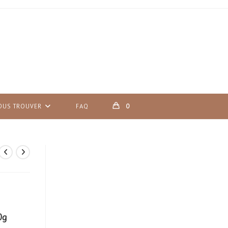
OUS TROUVER
FAQ
0
0g