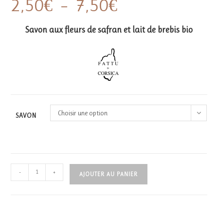
2,50
€
–
7,50
€
de
prix :
2,50€
à
Savon aux fleurs de safran et lait de brebis bio
7,50€
Choisir une option
SAVON
quantité
-
+
AJOUTER AU PANIER
de
Fiori
di
zaffranu