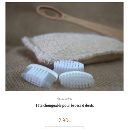
Accessoires
Tête changeable pour brosse à dents
2,90
€
Ce