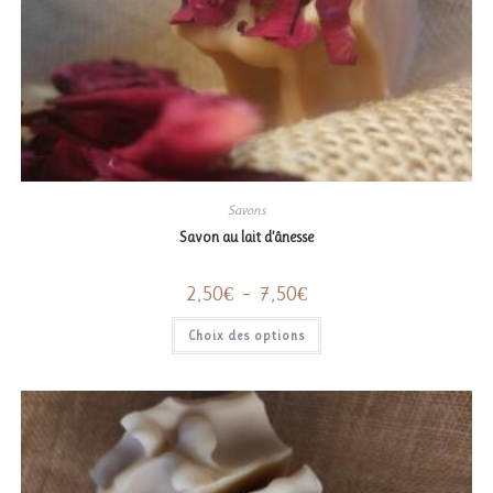
Savons
Savon au lait d’ânesse
Plage
2,50
€
–
7,50
€
de
prix :
Ce
Choix des options
2,50€
produit
à
a
7,50€
plusieurs
variations.
Les
options
peuvent
être
choisies
sur