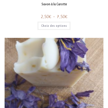
Savon à la Carotte
Plage
2,50
€
–
7,50
€
de
prix :
Ce
Choix des options
2,50€
produit
à
a
7,50€
plusieurs
variations.
Les
options
peuvent
être
choisies
sur
la
page
du
produit