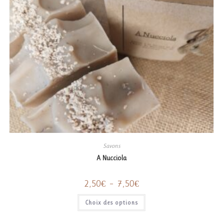
Savons
A Nucciola
Plage
2,50
€
–
7,50
€
de
prix :
Ce
Choix des options
2,50€
produit
à
a
7,50€
plusieurs