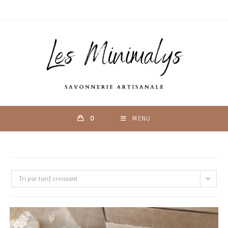
Skip
to
content
0
MENU
Tri par tarif croissant