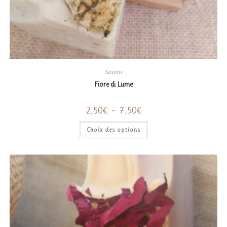
Savons
Fiore di Lume
Plage
2,50
€
–
7,50
€
de
prix :
Ce
Choix des options
2,50€
produit
à
a
7,50€
plusieurs
variations.
Les
options
peuvent
être
choisies
sur
la
page
du
produit