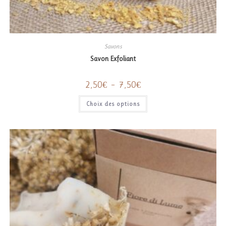
Savons
Savon Exfoliant
Plage
2,50
€
–
7,50
€
de
prix :
Ce
Choix des options
2,50€
produit
à
a
7,50€
plusieurs
variations.
Les
options
peuvent
être
choisies
sur
la
page
du
produit